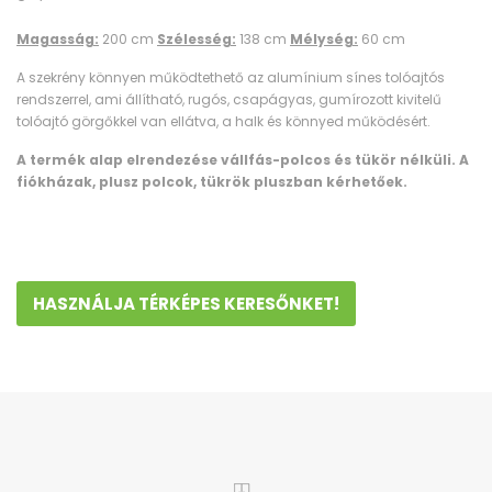
Magasság:
200 cm
Szélesség:
138 cm
Mélység:
60 cm
A szekrény könnyen működtethető az alumínium sínes tolóajtós
rendszerrel, ami állítható, rugós, csapágyas, gumírozott kivitelű
tolóajtó görgőkkel van ellátva, a halk és könnyed működésért.
A termék alap elrendezése vállfás-polcos és tükör nélküli. A
fiókházak, plusz polcok, tükrök pluszban kérhetőek.
HASZNÁLJA TÉRKÉPES KERESŐNKET!