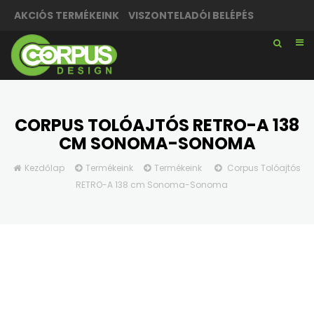
AKCIÓS TERMÉKEINK
VISZONTELADÓI BELÉPÉS
CORPUS TOLÓAJTÓS RETRO-A 138
CM SONOMA-SONOMA
Kezdőlap
Termékeink
Termékeink
Corpus Tolóajtós
RETRO-A 138 cm Sonoma-Sonoma