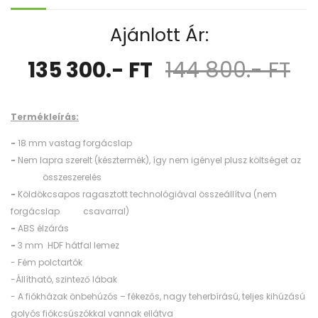
Ajánlott Ár:
135 300.- FT
144 800.- FT
Termékleírás:
-
18 mm vastag forgácslap
-
Nem lapra szerelt (késztermék), így nem igényel plusz költséget az
összeszerelés
-
Köldökcsapos ragasztott technológiával összeállítva (nem
forgácslap csavarral)
-
ABS élzárás
-
3 mm HDF hátfal lemez
- Fém polctartók
-Állítható, szintező lábak
- A fiókházak önbehúzós – fékezős, nagy teherbírású, teljes kihúzású
golyós fiókcsúszókkal vannak ellátva