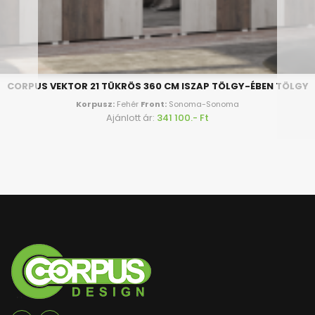
CORPUS VEKTOR 21 TÜKRÖS 360 CM ISZAP TÖLGY-ÉBEN TÖLGY
Korpusz:
Fehér
Front:
Sonoma-Sonoma
Ajánlott ár:
341 100.- Ft