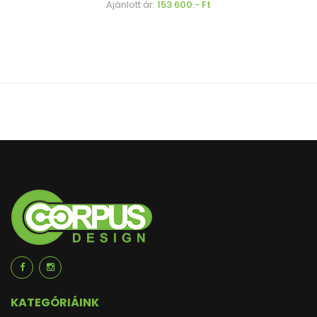
Ajánlott ár:
153 600.- Ft
KATEGÓRIÁINK