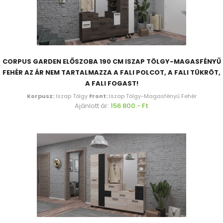
CORPUS GARDEN ELŐSZOBA 190 CM ISZAP TÖLGY-MAGASFÉNYŰ
FEHÉR AZ ÁR NEM TARTALMAZZA A FALI POLCOT, A FALI TÜKRÖT,
A FALI FOGAST!
Korpusz:
Iszap Tölgy
Front:
Iszap Tölgy-Magasfényű Fehér
Ajánlott ár:
156 800.- Ft