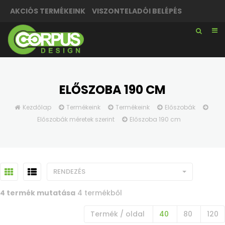
AKCIÓS TERMÉKEINK
VISZONTELADÓI BELÉPÉS
ELŐSZOBA 190 CM
Kezdőlap
Termékeink
Termékeink
Előszobák
Előszobák méretek szerint
Előszoba 190 cm
RENDEZÉS
4 termék mutatása
4 termékből
Termék / oldal
40
80
120