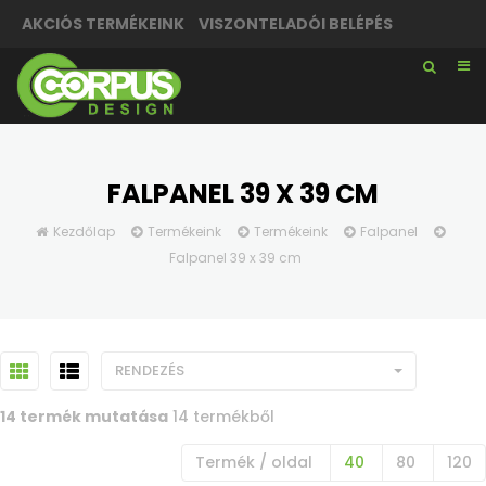
AKCIÓS TERMÉKEINK
VISZONTELADÓI BELÉPÉS
FALPANEL 39 X 39 CM
Kezdőlap
Termékeink
Termékeink
Falpanel
Falpanel 39 x 39 cm
RENDEZÉS
14 termék mutatása
14 termékből
Termék / oldal
40
80
120