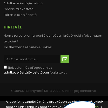
Adatkezelési tájékoztató
Cookie tájékoztató
Elállás a szerződéstől
HÍRLEVÉL
Nem szeretne lemaradni újdonságainkról, érdeklik folyamatos
akcióink?
Iratkozzon fel hírlevelünkre!
Elolvastam és elfogadom az
adatkezelési tájékoztatóban
foglaltakat.
CORPUS Bútorgyártó Kft. © 2022. Minden jog fenntartva.
A jobb felhasználói élmény érdekében az oldalon cookie-kat
✖
használunk. Oldalunk használatával, Ön elfogadja a
cookie
-k