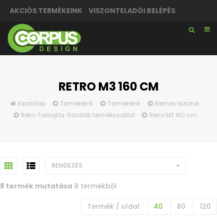
AKCIÓS TERMÉKEINK
VISZONTELADÓI BELÉPÉS
RETRO M3 160 CM
Kezdőlap
Termékeink
Termékeink
Elemes bútorok
Retro Tolóajtós Gardrób termékcsalád
Retro M3 160 cm
RENDEZÉS
8 termék mutatása
8 termékből
Termék / oldal
40
80
120