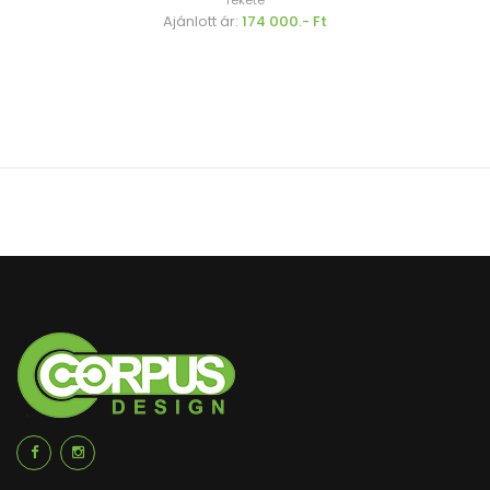
fekete
Ajánlott ár:
174 000.- Ft