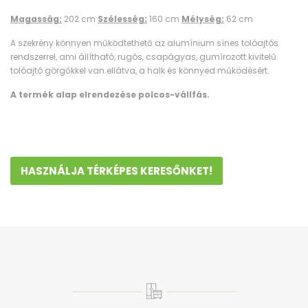
Magasság:
202 cm
Szélesség:
160 cm
Mélység:
62 cm
A szekrény könnyen működtethető az alumínium sínes tolóajtós
rendszerrel, ami állítható, rugós, csapágyas, gumírozott kivitelű
tolóajtó görgőkkel van ellátva, a halk és könnyed működésért.
A termék alap elrendezése polcos-vállfás.
HASZNÁLJA TÉRKÉPES KERESŐNKET!