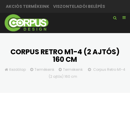
AKCIÓS TERMÉKEINK
VISZONTELADÓI BELÉPÉS
CORPUS RETRO M1-4 (2 AJTÓS)
160 CM
Kezdőlap
Termékeink
Termékeink
Corpus Retro M1-4
(2 ajtós) 160 cm