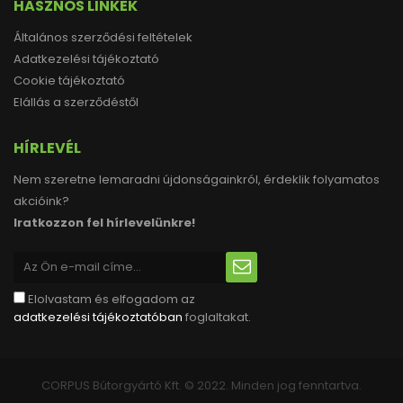
HASZNOS LINKEK
Általános szerződési feltételek
Adatkezelési tájékoztató
Cookie tájékoztató
Elállás a szerződéstől
HÍRLEVÉL
Nem szeretne lemaradni újdonságainkról, érdeklik folyamatos
akcióink?
Iratkozzon fel hírlevelünkre!
Elolvastam és elfogadom az
adatkezelési tájékoztatóban
foglaltakat.
CORPUS Bútorgyártó Kft. © 2022. Minden jog fenntartva.