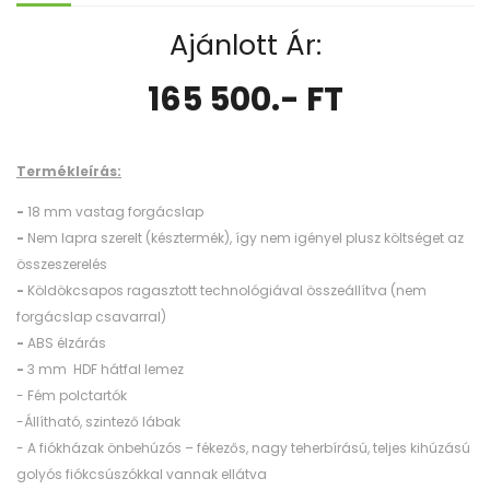
Ajánlott Ár:
165 500.- FT
Termékleírás:
-
18 mm vastag forgácslap
-
Nem lapra szerelt (késztermék), így nem igényel plusz költséget az
összeszerelés
-
Köldökcsapos ragasztott technológiával összeállítva (nem
forgácslap csavarral)
-
ABS élzárás
-
3 mm HDF hátfal lemez
- Fém polctartók
-Állítható, szintező lábak
- A fiókházak önbehúzós – fékezős, nagy teherbírású, teljes kihúzású
golyós fiókcsúszókkal vannak ellátva