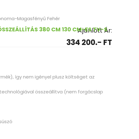
noma-Magasfényű Fehér
ÖSSZEÁLLÍTÁS 380 CM 130 CM-ES TV-S
Ajánlott Ár:
334 200.- FT
termék), így nem igényel plusz költséget az
 technológiával összeállítva (nem forgácslap
súszó