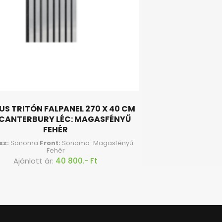
S TRITÓN FALPANEL 270 X 40 CM
 CANTERBURY LÉC: MAGASFÉNYŰ
FEHÉR
sz:
Sonoma
Front:
Sonoma-Magasfényű
Fehér
Ajánlott ár:
40 800.- Ft