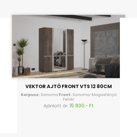
VEKTOR AJTÓ FRONT VTS 12 80CM
Korpusz:
Sonoma
Front:
Sonoma-Magasfényű
Fehér
Ajánlott ár:
15 800.- Ft