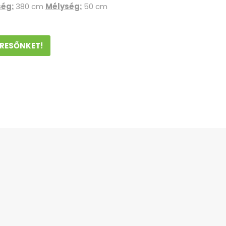
ség:
380 cm
Mélység:
50 cm
ERESŐNKET!