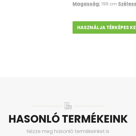
Magasság:
199 cm
Széles
HASZNÁLJA TÉRKÉPES K
HASONLÓ TERMÉKEINK
Nézze meg hasonló termékeinket is