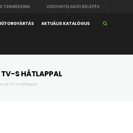
S TERMÉKEINK
VISZONTELADÓI BELÉPÉS
 BÚTORGYÁRTÁS
AKTUÁLIS KATALÓGUS
S TV-S HÁTLAPPAL
cm-es Tv-s hátlappal