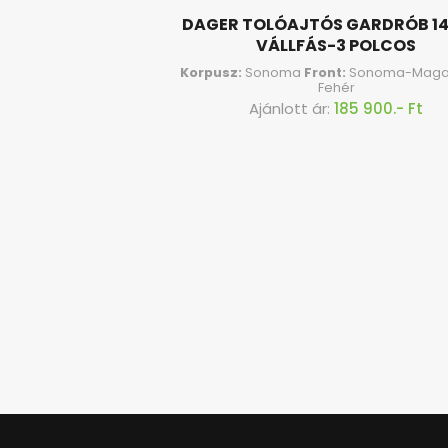
DAGER TOLÓAJTÓS GARDRÓB 1
VÁLLFÁS-3 POLCOS
Korpusz:
Sonoma
Front:
Sonoma-Maga
Fehér
Ajánlott ár:
185 900.- Ft