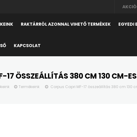
AKCIÓ
KEINK
RAKTÁRRÓL AZONNAL VIHETŐ TERMÉKEK
EGYEDI
ESŐ
KAPCSOLAT
-17 ÖSSZEÁLLÍTÁS 380 CM 130 CM-E
keink
Termékeink
Corpus Capri MF-17 összeállítás 380 cm 130 