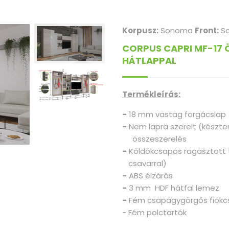
Korpusz:
Sonoma
Front:
So
CORPUS CAPRI MF-17 
HÁTLAPPAL
Termékleírás:
-
18 mm vastag forgácslap
-
Nem lapra szerelt (kész
összeszerelés
-
Köldökcsapos ragasztott
csavarral)
-
ABS élzárás
-
3 mm HDF hátfal lemez
-
Fém csapágygörgős fiókc
- Fém polctartók