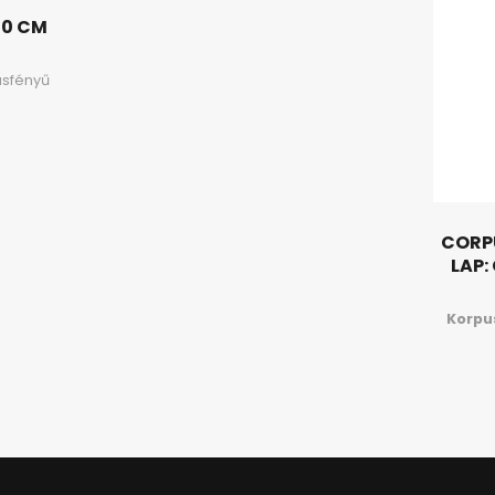
40 CM
sfényű
CORPU
LAP:
Korpu