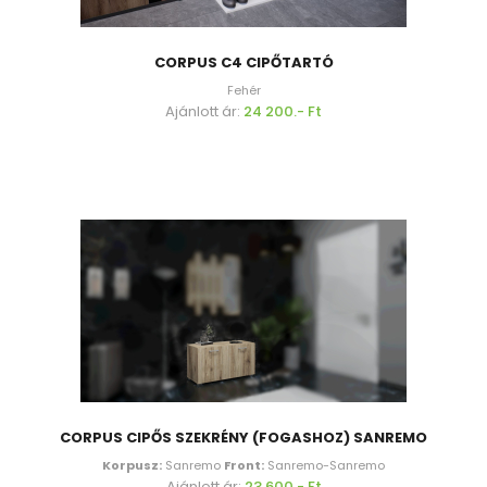
CORPUS C4 CIPŐTARTÓ
Fehér
Ajánlott ár:
24 200.- Ft
CORPUS CIPŐS SZEKRÉNY (FOGASHOZ) SANREMO
Korpusz:
Sanremo
Front:
Sanremo-Sanremo
Ajánlott ár:
23 600.- Ft