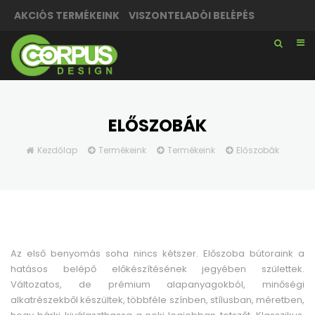
AKCIÓS TERMÉKEINK
VISZONTELADÓI BELÉPÉS
ELŐSZOBÁK
Kezdőlap
Termékeink
Termékeink
Előszobák
Az első benyomás soha nincs kétszer. Előszoba bútoraink a
hatásos belépő előkészítésének jegyében születtek.
Változatos, de prémium alapanyagokból, minőségi
alkatrészekből készültek, többféle színben, stílusban, méretben,