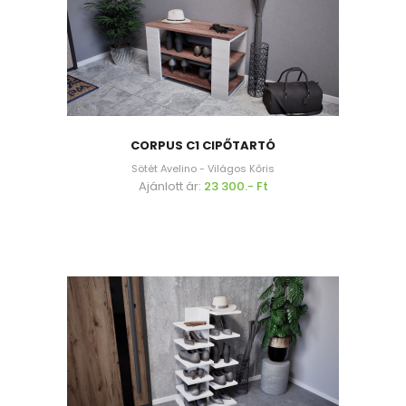
CORPUS C1 CIPŐTARTÓ
Sötét Avelino - Világos Kőris
Ajánlott ár:
23 300.- Ft